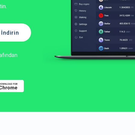
in.
İndirin
rafından