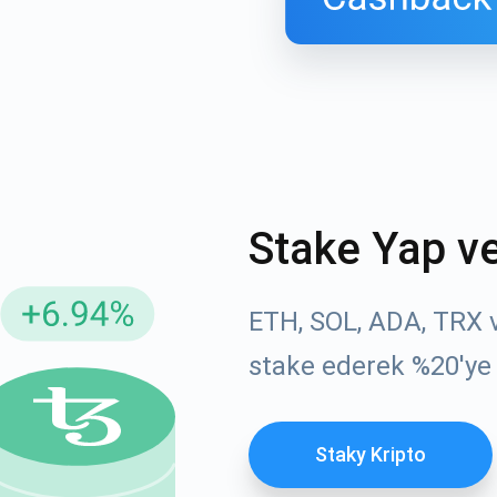
Stake Yap v
ellemeler için Abone Ol
YouTube'umuza g
ETH, SOL, ADA, TRX ve
atın
stake ederek %20'ye
roje güncellemelerini ve kripto kılavuzlarını ilk alan siz ol
ort@atomicwallet.io
ABONE OL
Staky Kripto
Atomic