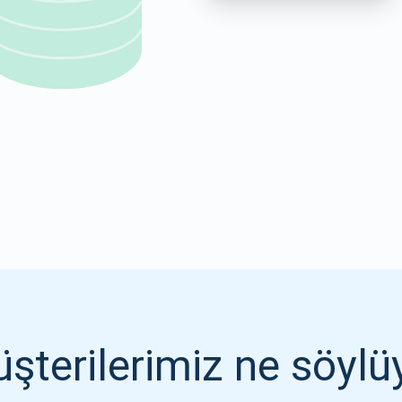
1000.000
ABONE OL
ABONE OL
şterilerimiz ne söylü