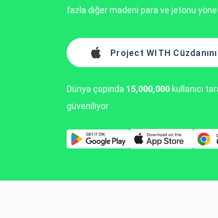
fazla diğer madeni para ve jetonu yönet
Project WITH Cüzdanını 
Dünya çapında
15,000,000
kullanıcı ta
güveniliyor