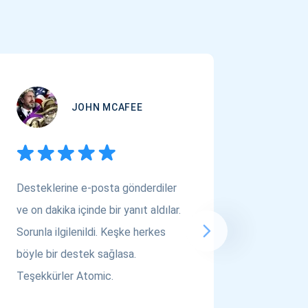
JOHN MCAFEE
Desteklerine e-posta gönderdiler
Çok Varl
ve on dakika içinde bir yanıt aldılar.
arıyors
Sorunla ilgilenildi. Keşke herkes
bakın! A
böyle bir destek sağlasa.
saygılar..
Teşekkürler Atomic.