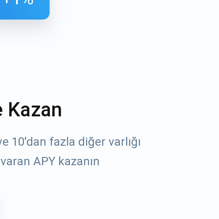
e Kazan
öz
 10'dan fazla diğer varlığı
 varan APY kazanın
un