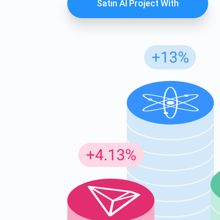
Satın Al Project With
Günc
En son p
supp