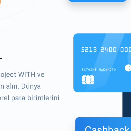
L
roject WITH ve
ın alın. Dünya
el para birimlerini