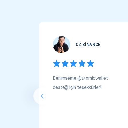
CZ BINANCE
Benimseme @atomicwallet
desteği için teşekkürler!