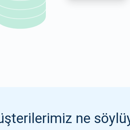
1000.000
ABONE OL
ABONE OL
şterilerimiz ne söylü