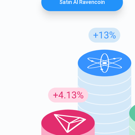
Satın Al Ravencoin
Günc
En son p
supp