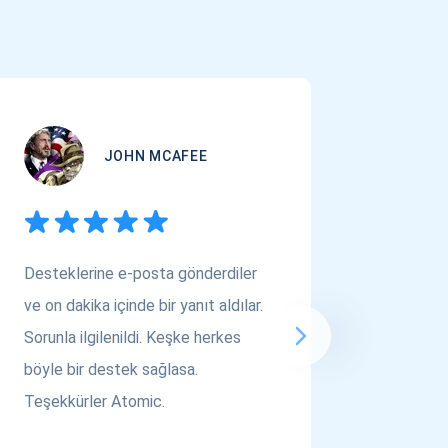
JOHN MCAFEE
Desteklerine e-posta gönderdiler
Çok Varl
ve on dakika içinde bir yanıt aldılar.
arıyors
Sorunla ilgilenildi. Keşke herkes
bakın! A
böyle bir destek sağlasa.
saygılar..
Teşekkürler Atomic.