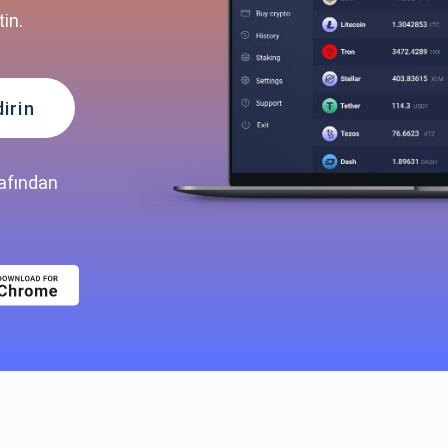
in.
irin
rafından