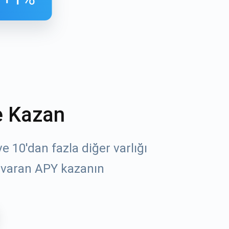
e Kazan
öz
 10'dan fazla diğer varlığı
 varan APY kazanın
un