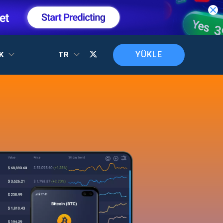
YÜKLE
EK
TR