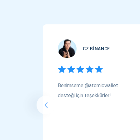
CZ BINANCE
Benimseme @atomicwallet
desteği için teşekkürler!