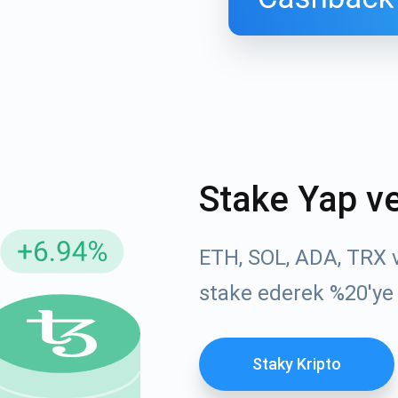
Stake Yap v
ellemeler için Abone Ol
YouTube'umuza g
ETH, SOL, ADA, TRX ve
atın
stake ederek %20'ye
roje güncellemelerini ve kripto kılavuzlarını ilk alan siz ol
ort@atomicwallet.io
ABONE OL
Staky Kripto
Atomic