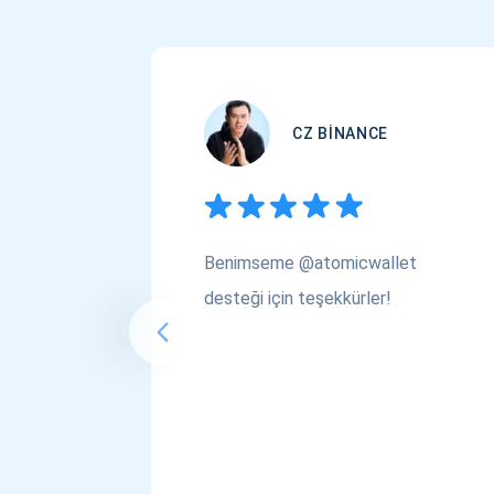
CZ BINANCE
Benimseme @atomicwallet
desteği için teşekkürler!