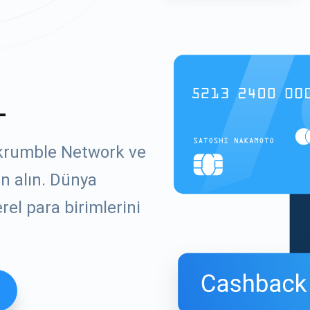
L
Skrumble Network ve
ın alın. Dünya
el para birimlerini