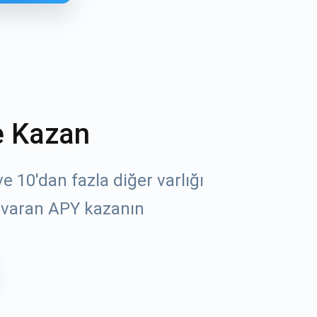
e Kazan
 10'dan fazla diğer varlığı
öz
 varan APY kazanın
un