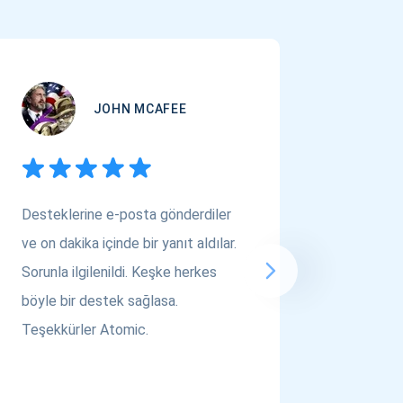
JOHN MCAFEE
Desteklerine e-posta gönderdiler
Çok Varl
ve on dakika içinde bir yanıt aldılar.
arıyors
Sorunla ilgilenildi. Keşke herkes
bakın! A
böyle bir destek sağlasa.
saygılar..
Teşekkürler Atomic.