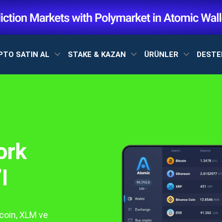
PTO SATIN AL
STAKE & KAZAN
ÜRÜNLER
DEST
ork
I
coin, XLM ve