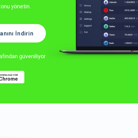
tonu yönetin.
nını İndirin
rafından güveniliyor