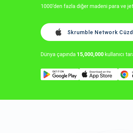
1000'den fazla diğer madeni para ve je
Skrumble Network Cüzda
Dünya çapında
15,000,000
kullanıcı ta