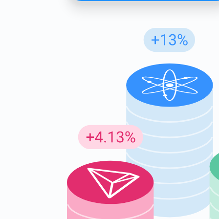
Günc
En son p
supp