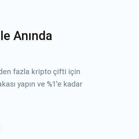
ile Anında
n fazla kripto çifti için
kası yapın ve %1'e kadar