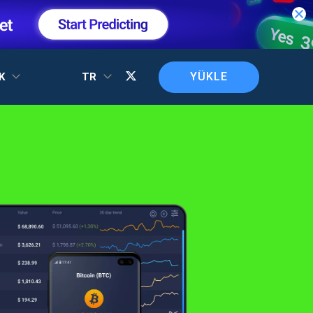
YÜKLE
EK
TR