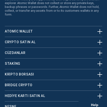
explorer. Atomic Wallet does not collect or store any private keys,
backup phrases or passwords. Further, Atomic Wallet does not hold,
collect, or transfer any assets from or to its customers wallets in any
form.
ATOMIC WALLET
CRYPTO SATIN AL
CÜZDANLAR
STAKING
KRİPTO BORSASI
BRIDGE CRYPTO
HEDIYE KARTI SATIN AL
NESNE