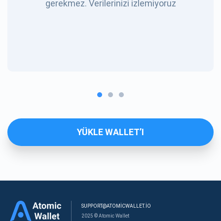
gerekmez. Verilerinizi izlemiyoruz
YÜKLE WALLET’I
SUPPORT@ATOMICWALLET.IO
2025 © Atomic Wallet