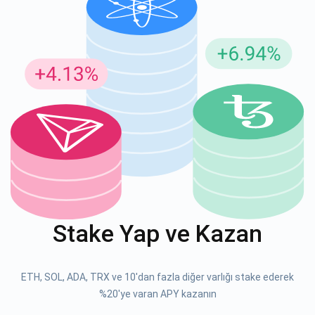
Güncellemeler için Abone Ol
En son proje güncellemelerini ve kripto kılavuzlarını ilk alan
siz olun
support@atomicwallet.io
ABONE OL
Atomic
1000.000
YouTube'umuza göz atın
Stake Yap ve Kazan
ABONE OL
ETH, SOL, ADA, TRX ve 10'dan fazla diğer varlığı stake ederek
ABONE OL
%20'ye varan APY kazanın