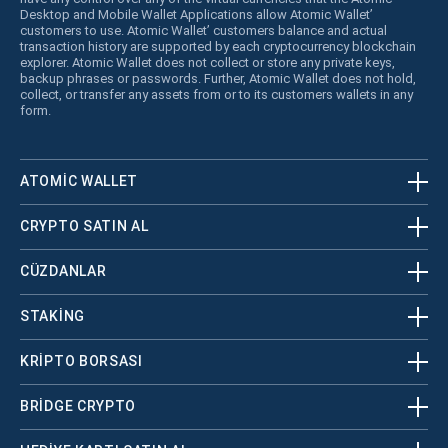
Desktop and Mobile Wallet Applications allow Atomic Wallet’
customers to use. Atomic Wallet’ customers balance and actual
transaction history are supported by each cryptocurrency blockchain
explorer. Atomic Wallet does not collect or store any private keys,
backup phrases or passwords. Further, Atomic Wallet does not hold,
collect, or transfer any assets from or to its customers wallets in any
form.
ATOMIC WALLET
CRYPTO SATIN AL
CÜZDANLAR
STAKING
KRİPTO BORSASI
BRIDGE CRYPTO