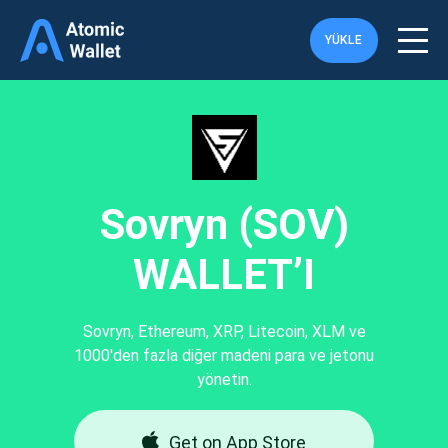
YÜKLE
Sovryn (SOV)
WALLET’I
Sovryn, Ethereum, XRP, Litecoin, XLM ve
1000'den fazla diğer madeni para ve jetonu
yönetin.
Get on App Store