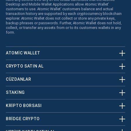
Desktop and Mobile Wallet Applications allow Atomic Wallet’
customers to use. Atomic Wallet’ customers balance and actual
transaction history are supported by each cryptocurrency blockchain
explorer. Atomic Wallet does not collect or store any private keys,
backup phrases or passwords. Further, Atomic Wallet does not hold,
collect, or transfer any assets from or to its customers wallets in any
form.
ATOMIC WALLET
CRYPTO SATIN AL
CÜZDANLAR
STAKING
KRİPTO BORSASI
BRIDGE CRYPTO