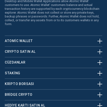
Desktop and Mobile Wallet Applications allow Atomic Wallet’
customers to use. Atomic Wallet’ customers balance and actual
transaction history are supported by each cryptocurrency blockchain
explorer. Atomic Wallet does not collect or store any private keys,
backup phrases or passwords. Further, Atomic Wallet does not hold,
collect, or transfer any assets from or to its customers wallets in any
form.
ATOMIC WALLET
CRYPTO SATIN AL
CÜZDANLAR
STAKING
KRİPTO BORSASI
BRIDGE CRYPTO
HEDIYE KARTI SATIN AL