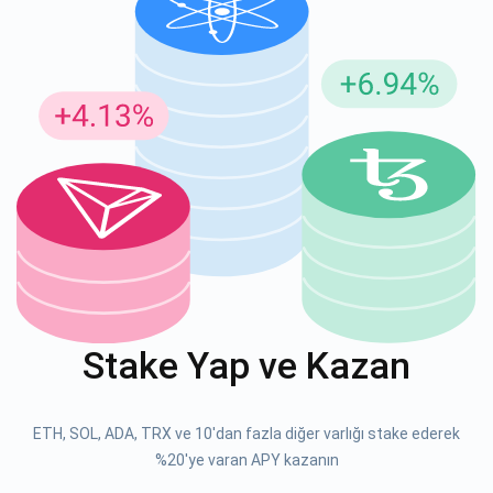
Güncellemeler için Abone Ol
En son proje güncellemelerini ve kripto kılavuzlarını ilk alan
siz olun
support@atomicwallet.io
ABONE OL
Atomic
1000.000
Stake Yap ve Kazan
YouTube'umuza göz atın
ABONE OL
ETH, SOL, ADA, TRX ve 10'dan fazla diğer varlığı stake ederek
%20'ye varan APY kazanın
ABONE OL