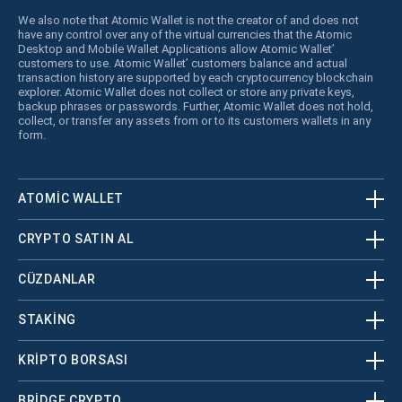
We also note that Atomic Wallet is not the creator of and does not
have any control over any of the virtual currencies that the Atomic
Desktop and Mobile Wallet Applications allow Atomic Wallet’
customers to use. Atomic Wallet’ customers balance and actual
transaction history are supported by each cryptocurrency blockchain
explorer. Atomic Wallet does not collect or store any private keys,
backup phrases or passwords. Further, Atomic Wallet does not hold,
collect, or transfer any assets from or to its customers wallets in any
form.
ATOMIC WALLET
CRYPTO SATIN AL
CÜZDANLAR
STAKING
KRİPTO BORSASI
BRIDGE CRYPTO