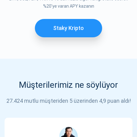
ABONE OL
%20'ye varan APY kazanın
Staky Kripto
Müşterilerimiz ne söylüyor
27.424 mutlu müşteriden 5 üzerinden 4,9 puan aldı!