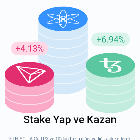
Güncellemeler için Abone Ol
En son proje güncellemelerini ve kripto kılavuzlarını ilk alan
siz olun
support@atomicwallet.io
ABONE OL
Atomic
1000.000
YouTube'umuza göz atın
Stake Yap ve Kazan
ABONE OL
ETH, SOL, ADA, TRX ve 10'dan fazla diğer varlığı stake ederek