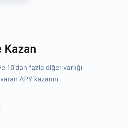
e Kazan
 10'dan fazla diğer varlığı
 varan APY kazanın
öz
un