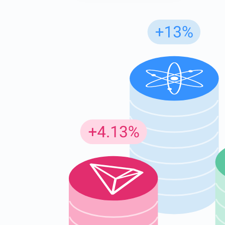
Günc
En son p
supp