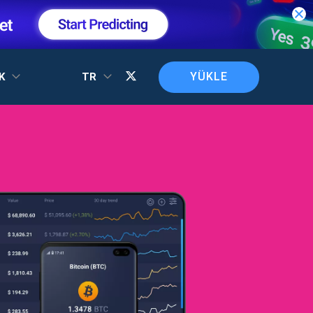
YÜKLE
EK
TR