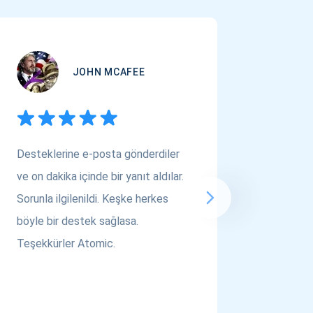
JOHN MCAFEE
Desteklerine e-posta gönderdiler
Çok Varl
ve on dakika içinde bir yanıt aldılar.
arıyors
Sorunla ilgilenildi. Keşke herkes
bakın! A
böyle bir destek sağlasa.
saygılar..
Teşekkürler Atomic.