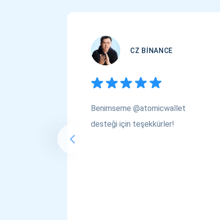
CZ BINANCE
Benimseme @atomicwallet
desteği için teşekkürler!