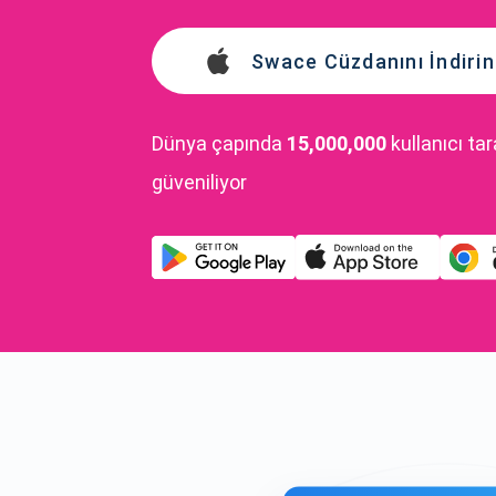
Swace Cüzdanını İndirin
Dünya çapında
15,000,000
kullanıcı ta
güveniliyor