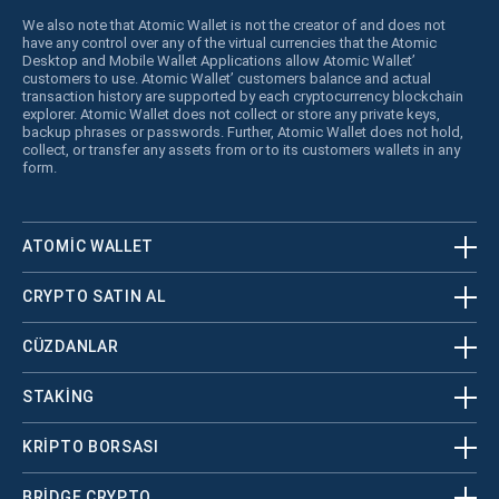
We also note that Atomic Wallet is not the creator of and does not
have any control over any of the virtual currencies that the Atomic
Desktop and Mobile Wallet Applications allow Atomic Wallet’
customers to use. Atomic Wallet’ customers balance and actual
transaction history are supported by each cryptocurrency blockchain
explorer. Atomic Wallet does not collect or store any private keys,
backup phrases or passwords. Further, Atomic Wallet does not hold,
collect, or transfer any assets from or to its customers wallets in any
form.
ATOMIC WALLET
CRYPTO SATIN AL
CÜZDANLAR
STAKING
KRİPTO BORSASI
BRIDGE CRYPTO