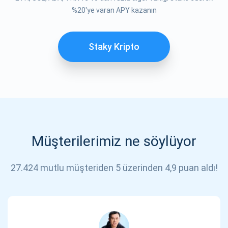
ABONE OL
%20'ye varan APY kazanın
Staky Kripto
Müşterilerimiz ne söylüyor
27.424 mutlu müşteriden 5 üzerinden 4,9 puan aldı!