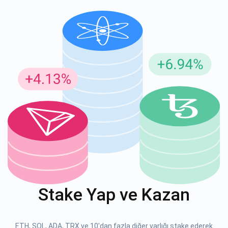
Güncellemeler için Abone Ol
En son proje güncellemelerini ve kripto kılavuzlarını ilk alan
siz olun
support@atomicwallet.io
ABONE OL
Atomic
1000.000
YouTube'umuza göz atın
Stake Yap ve Kazan
ABONE OL
ETH, SOL, ADA, TRX ve 10'dan fazla diğer varlığı stake ederek