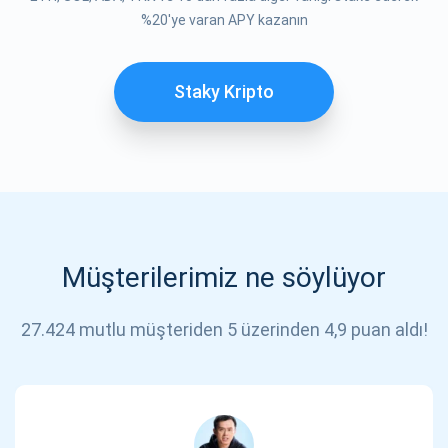
ABONE OL
%20'ye varan APY kazanın
Staky Kripto
Müşterilerimiz ne söylüyor
27.424 mutlu müşteriden 5 üzerinden 4,9 puan aldı!