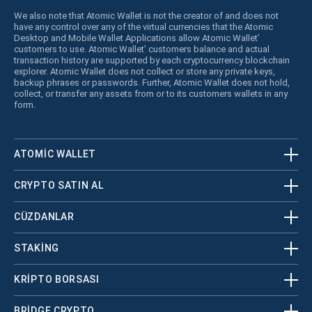
We also note that Atomic Wallet is not the creator of and does not
have any control over any of the virtual currencies that the Atomic
Desktop and Mobile Wallet Applications allow Atomic Wallet’
customers to use. Atomic Wallet’ customers balance and actual
transaction history are supported by each cryptocurrency blockchain
explorer. Atomic Wallet does not collect or store any private keys,
backup phrases or passwords. Further, Atomic Wallet does not hold,
collect, or transfer any assets from or to its customers wallets in any
form.
ATOMIC WALLET
CRYPTO SATIN AL
CÜZDANLAR
STAKING
KRİPTO BORSASI
BRIDGE CRYPTO