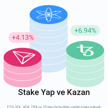
Güncellemeler için Abone Ol
En son proje güncellemelerini ve kripto kılavuzlarını ilk alan
siz olun
support@atomicwallet.io
ABONE OL
Atomic
1000.000
YouTube'umuza göz atın
Stake Yap ve Kazan
ABONE OL
ETH, SOL, ADA, TRX ve 10'dan fazla diğer varlığı stake ederek