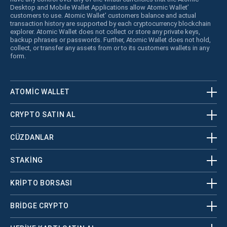
Desktop and Mobile Wallet Applications allow Atomic Wallet’
customers to use. Atomic Wallet’ customers balance and actual
transaction history are supported by each cryptocurrency blockchain
explorer. Atomic Wallet does not collect or store any private keys,
backup phrases or passwords. Further, Atomic Wallet does not hold,
collect, or transfer any assets from or to its customers wallets in any
form.
ATOMIC WALLET
CRYPTO SATIN AL
CÜZDANLAR
STAKING
KRİPTO BORSASI
BRIDGE CRYPTO