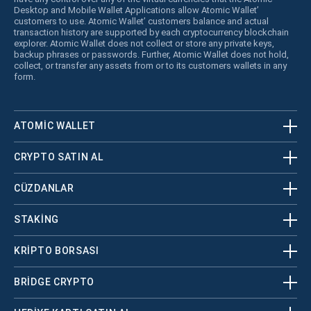
Desktop and Mobile Wallet Applications allow Atomic Wallet’
customers to use. Atomic Wallet’ customers balance and actual
transaction history are supported by each cryptocurrency blockchain
explorer. Atomic Wallet does not collect or store any private keys,
backup phrases or passwords. Further, Atomic Wallet does not hold,
collect, or transfer any assets from or to its customers wallets in any
form.
ATOMIC WALLET
CRYPTO SATIN AL
CÜZDANLAR
STAKING
KRİPTO BORSASI
BRIDGE CRYPTO