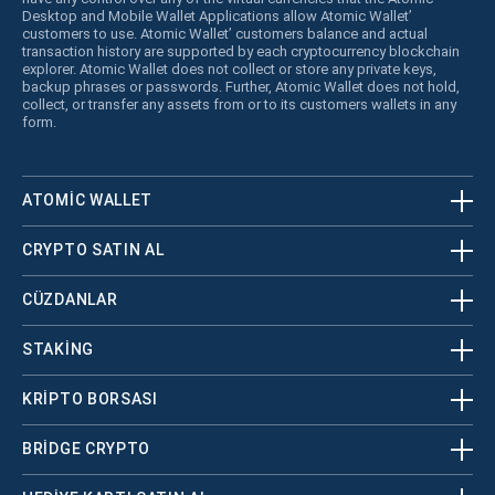
Desktop and Mobile Wallet Applications allow Atomic Wallet’
customers to use. Atomic Wallet’ customers balance and actual
transaction history are supported by each cryptocurrency blockchain
explorer. Atomic Wallet does not collect or store any private keys,
backup phrases or passwords. Further, Atomic Wallet does not hold,
collect, or transfer any assets from or to its customers wallets in any
form.
ATOMIC WALLET
CRYPTO SATIN AL
CÜZDANLAR
STAKING
KRİPTO BORSASI
BRIDGE CRYPTO