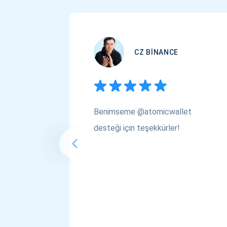
CZ BINANCE
Benimseme @atomicwallet
desteği için teşekkürler!