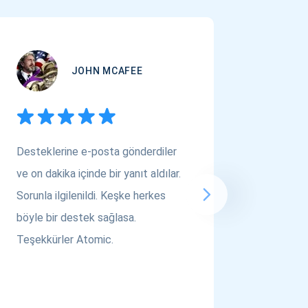
JOHN MCAFEE
Desteklerine e-posta gönderdiler
Çok Varl
ve on dakika içinde bir yanıt aldılar.
arıyors
Sorunla ilgilenildi. Keşke herkes
bakın! A
böyle bir destek sağlasa.
saygılar..
Teşekkürler Atomic.