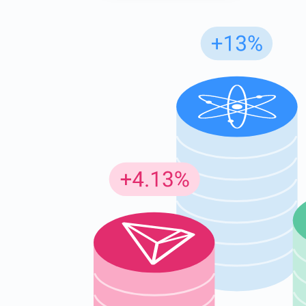
Günc
En son p
supp