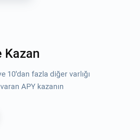
e Kazan
 10'dan fazla diğer varlığı
 varan APY kazanın
öz
un