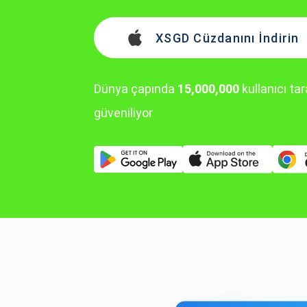
XSGD Cüzdanını İndirin
Dünya çapında
15,000,000
kullanıcı ta
güveniliyor