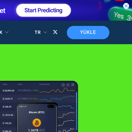
YÜKLE
EK
TR