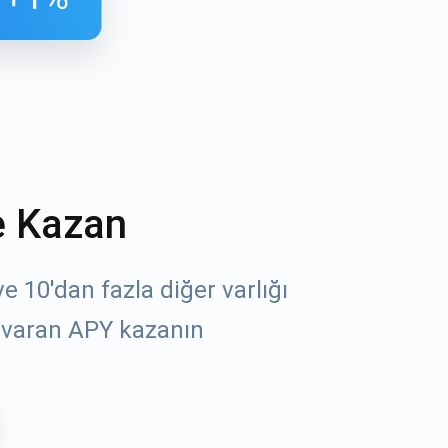
e Kazan
öz
 10'dan fazla diğer varlığı
 varan APY kazanın
un