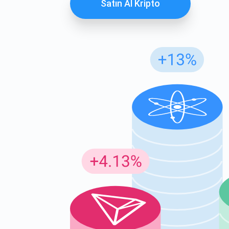
Satın Al Kripto
Günc
En son p
supp