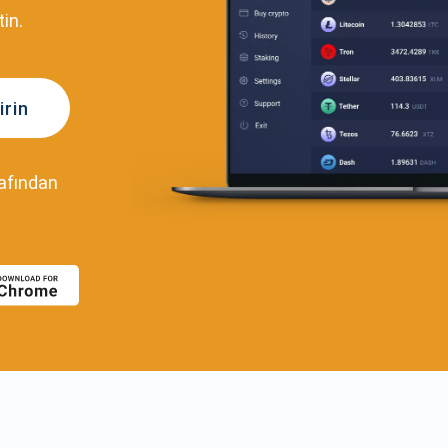
in.
irin
rafından