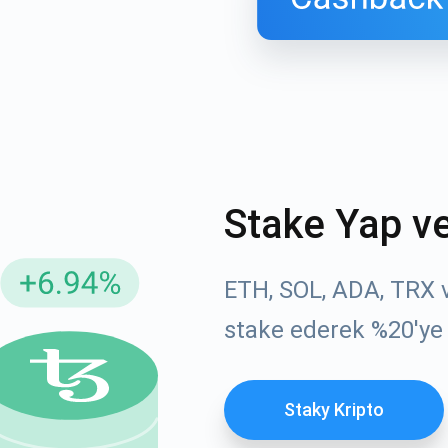
Stake Yap v
ellemeler için Abone Ol
YouTube'umuza g
ETH, SOL, ADA, TRX ve
atın
stake ederek %20'ye
roje güncellemelerini ve kripto kılavuzlarını ilk alan siz ol
ort@atomicwallet.io
ABONE OL
Staky Kripto
Atomic