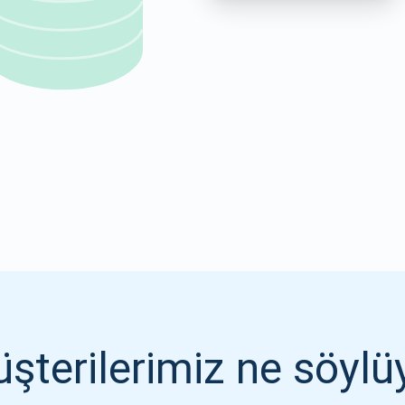
1000.000
ABONE OL
ABONE OL
şterilerimiz ne söylü