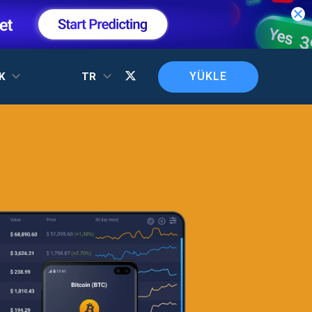
YÜKLE
EK
TR