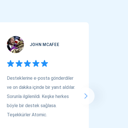
JOHN MCAFEE
Desteklerine e-posta gönderdiler
Çok Varl
ve on dakika içinde bir yanıt aldılar.
arıyors
Sorunla ilgilenildi. Keşke herkes
bakın! A
böyle bir destek sağlasa.
saygılar..
Teşekkürler Atomic.