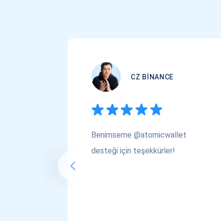
CZ BINANCE
Benimseme @atomicwallet
desteği için teşekkürler!