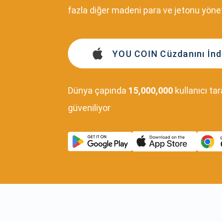
fazla diğer madeni para ve jetonu yönet
YOU COIN Cüzdanını İnd
Dünya çapında
15,000,000
kullanıcı ta
güveniliyor