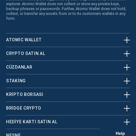
explorer. Atomic Wallet does not collect or store any private keys,
backup phrases or passwords. Further, Atomic Wallet does not hold,
collect, or transfer any assets from or to its customers wallets in any
form.
ATOMIC WALLET
CRYPTO SATIN AL
CÜZDANLAR
STAKING
KRİPTO BORSASI
BRIDGE CRYPTO
HEDIYE KARTI SATIN AL
NESNE