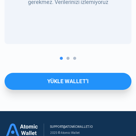
gerekmez. Verilerinizi izlemiyoruz
YÜKLE WALLET’I
SUPPORT@ATOMICWALLET.IO
2025 © Atomic Wallet