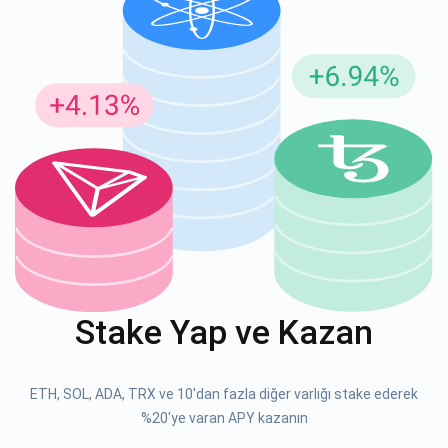
Güncellemeler için Abone Ol
En son proje güncellemelerini ve kripto kılavuzlarını ilk alan
siz olun
support@atomicwallet.io
ABONE OL
Atomic
1000.000
YouTube'umuza göz atın
Stake Yap ve Kazan
ABONE OL
ETH, SOL, ADA, TRX ve 10'dan fazla diğer varlığı stake ederek
ABONE OL
%20'ye varan APY kazanın