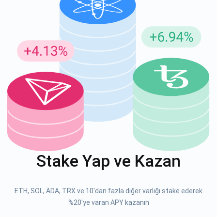
Güncellemeler için Abone Ol
En son proje güncellemelerini ve kripto kılavuzlarını ilk alan
siz olun
support@atomicwallet.io
ABONE OL
Atomic
1000.000
YouTube'umuza göz atın
Stake Yap ve Kazan
ABONE OL
ETH, SOL, ADA, TRX ve 10'dan fazla diğer varlığı stake ederek
ABONE OL
%20'ye varan APY kazanın