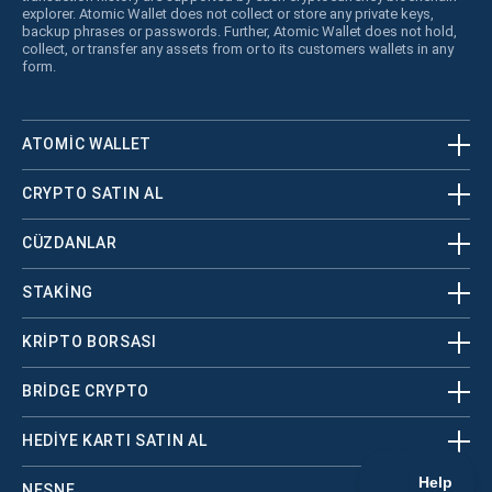
explorer. Atomic Wallet does not collect or store any private keys,
backup phrases or passwords. Further, Atomic Wallet does not hold,
collect, or transfer any assets from or to its customers wallets in any
form.
ATOMIC WALLET
CRYPTO SATIN AL
CÜZDANLAR
STAKING
KRİPTO BORSASI
BRIDGE CRYPTO
HEDIYE KARTI SATIN AL
NESNE