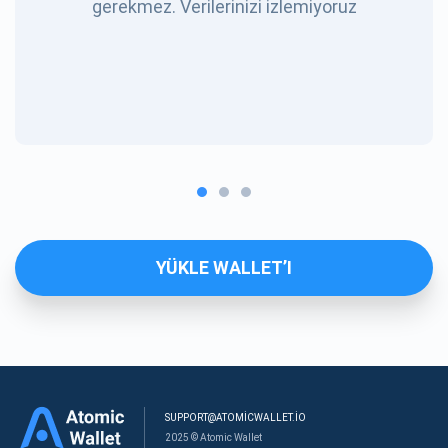
gerekmez. Verilerinizi izlemiyoruz
YÜKLE WALLET’I
SUPPORT@ATOMICWALLET.IO
2025 © Atomic Wallet