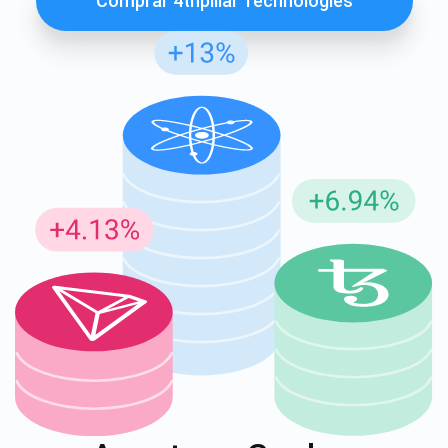
Comprar 4thpillar Technologies
Inscreva-se para atualizações
Seja o primeiro a receber as últimas atualizações do
projeto e guias de criptografia
support@atomicwallet.io
1000.000
Se inscrever
Confira nosso YouTube