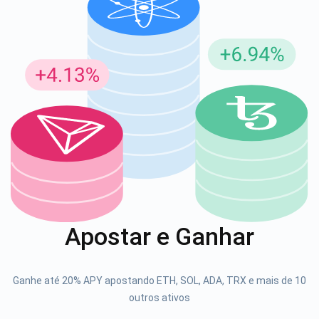
Inscreva-se para atualizações
Seja o primeiro a receber as últimas atualizações do
projeto e guias de criptografia
support@atomicwallet.io
1000.000
Se inscrever
Apostar e Ganhar
Confira nosso YouTube
Atomic
Ganhe até 20% APY apostando ETH, SOL, ADA, TRX e mais de 10
Se inscrever
outros ativos