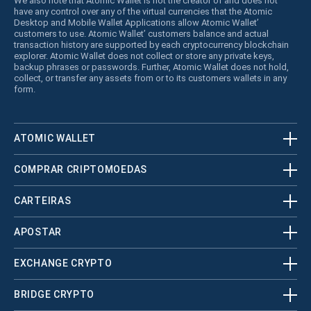
We also note that Atomic Wallet is not the creator of and does not
have any control over any of the virtual currencies that the Atomic
Desktop and Mobile Wallet Applications allow Atomic Wallet’
customers to use. Atomic Wallet’ customers balance and actual
transaction history are supported by each cryptocurrency blockchain
explorer. Atomic Wallet does not collect or store any private keys,
backup phrases or passwords. Further, Atomic Wallet does not hold,
collect, or transfer any assets from or to its customers wallets in any
form.
ATOMIC WALLET
COMPRAR CRIPTOMOEDAS
CARTEIRAS
APOSTAR
EXCHANGE CRYPTO
BRIDGE CRYPTO