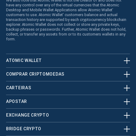
We also note that Atomic Wallet is not the creator of and does not
have any control over any of the virtual currencies that the Atomic
Desktop and Mobile Wallet Applications allow Atomic Wallet’
customers to use. Atomic Wallet’ customers balance and actual
transaction history are supported by each cryptocurrency blockchain
explorer. Atomic Wallet does not collect or store any private keys,
backup phrases or passwords. Further, Atomic Wallet does not hold,
collect, or transfer any assets from or to its customers wallets in any
form.
ATOMIC WALLET
COMPRAR CRIPTOMOEDAS
CARTEIRAS
APOSTAR
EXCHANGE CRYPTO
BRIDGE CRYPTO