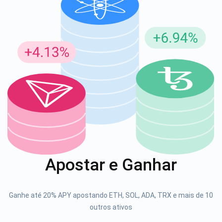
Inscreva-se para atualizações
Seja o primeiro a receber as últimas atualizações do
projeto e guias de criptografia
support@atomicwallet.io
1000.000
Se inscrever
Apostar e Ganhar
Confira nosso YouTube
Atomic
Ganhe até 20% APY apostando ETH, SOL, ADA, TRX e mais de 10
Se inscrever
outros ativos