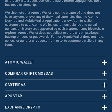
third-party virtual asset service providers before engagement into a
business relationship.
We also note that Atomic Wallet is not the creator of and does not
have any control over any of the virtual currencies that the Atomic
Desktop and Mobile Wallet Applications allow Atomic Wallet’
customers to use. Atomic Wallet’ customers balance and actual
transaction history are supported by each cryptocurrency blockchain
explorer. Atomic Wallet does not collect or store any private keys,
backup phrases or passwords. Further, Atomic Wallet does not hold,
collect, or transfer any assets from or to its customers wallets in any
form.
ATOMIC WALLET
COMPRAR CRIPTOMOEDAS
CARTEIRAS
APOSTAR
EXCHANGE CRYPTO