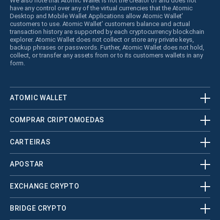
We also note that Atomic Wallet is not the creator of and does not
have any control over any of the virtual currencies that the Atomic
Desktop and Mobile Wallet Applications allow Atomic Wallet’
customers to use. Atomic Wallet’ customers balance and actual
transaction history are supported by each cryptocurrency blockchain
explorer. Atomic Wallet does not collect or store any private keys,
backup phrases or passwords. Further, Atomic Wallet does not hold,
collect, or transfer any assets from or to its customers wallets in any
form.
ATOMIC WALLET
COMPRAR CRIPTOMOEDAS
CARTEIRAS
APOSTAR
EXCHANGE CRYPTO
BRIDGE CRYPTO