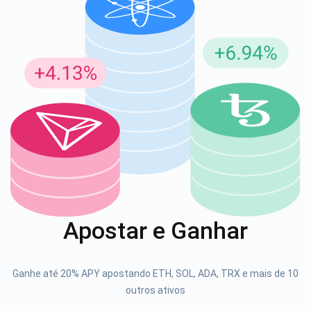
Inscreva-se para atualizações
Seja o primeiro a receber as últimas atualizações do
projeto e guias de criptografia
support@atomicwallet.io
1000.000
Se inscrever
Apostar e Ganhar
Confira nosso YouTube
Atomic
Ganhe até 20% APY apostando ETH, SOL, ADA, TRX e mais de 10
Se inscrever
outros ativos