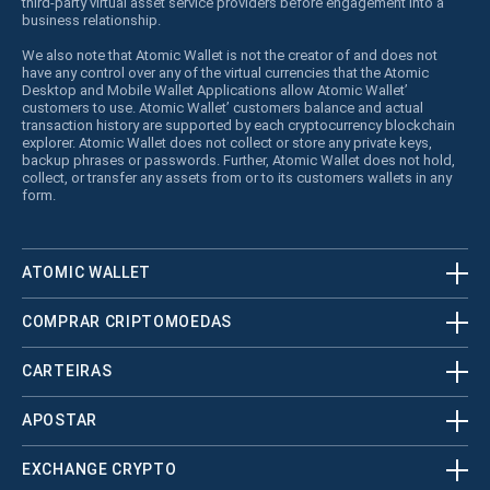
third-party virtual asset service providers before engagement into a
business relationship.
We also note that Atomic Wallet is not the creator of and does not
have any control over any of the virtual currencies that the Atomic
Desktop and Mobile Wallet Applications allow Atomic Wallet’
customers to use. Atomic Wallet’ customers balance and actual
transaction history are supported by each cryptocurrency blockchain
explorer. Atomic Wallet does not collect or store any private keys,
backup phrases or passwords. Further, Atomic Wallet does not hold,
collect, or transfer any assets from or to its customers wallets in any
form.
ATOMIC WALLET
COMPRAR CRIPTOMOEDAS
CARTEIRAS
APOSTAR
EXCHANGE CRYPTO