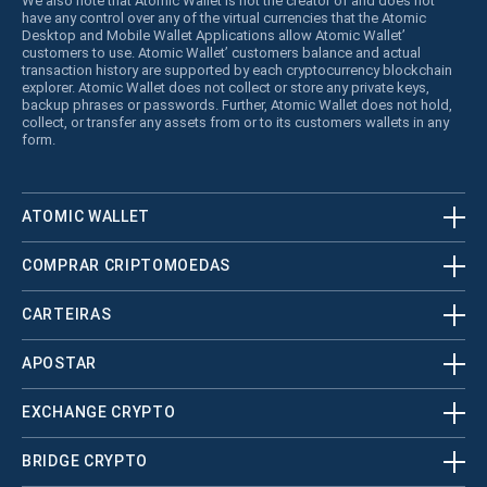
We also note that Atomic Wallet is not the creator of and does not
have any control over any of the virtual currencies that the Atomic
Desktop and Mobile Wallet Applications allow Atomic Wallet’
customers to use. Atomic Wallet’ customers balance and actual
transaction history are supported by each cryptocurrency blockchain
explorer. Atomic Wallet does not collect or store any private keys,
backup phrases or passwords. Further, Atomic Wallet does not hold,
collect, or transfer any assets from or to its customers wallets in any
form.
ATOMIC WALLET
COMPRAR CRIPTOMOEDAS
CARTEIRAS
APOSTAR
EXCHANGE CRYPTO
BRIDGE CRYPTO