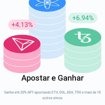
Inscreva-se para atualizações
Seja o primeiro a receber as últimas atualizações do
projeto e guias de criptografia
support@atomicwallet.io
1000.000
Se inscrever
Apostar e Ganhar
Confira nosso YouTube
Atomic
Ganhe até 20% APY apostando ETH, SOL, ADA, TRX e mais de 10
Se inscrever
outros ativos