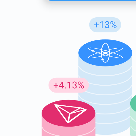
Insc
Seja o p
criptogr
supp