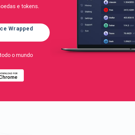
moedas e tokens.
ance Wrapped
todo o mundo