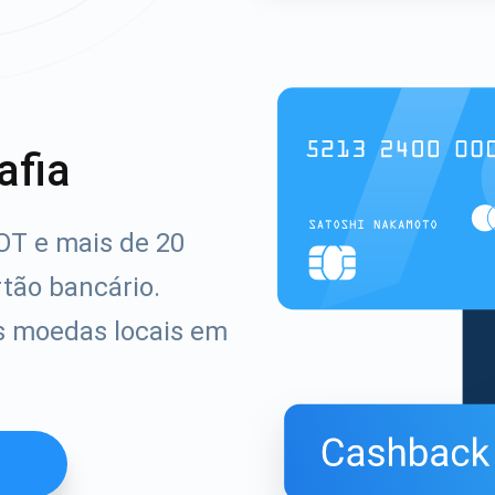
afia
T e mais de 20
rtão bancário.
s moedas locais em
t