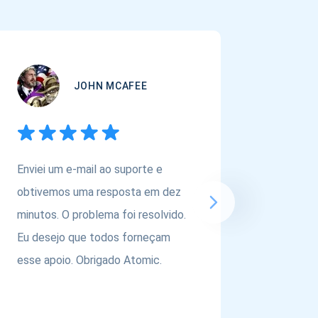
JOHN MCAFEE
Enviei um e-mail ao suporte e
Se você
obtivemos uma resposta em dez
carteira
minutos. O problema foi resolvido.
ativos,
Eu desejo que todos forneçam
@atomic
esse apoio. Obrigado Atomic.
equipe p