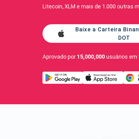
Litecoin, XLM e mais de 1.000 outras 
Baixe a Carteira Bin
DOT
Aprovado por
15,000,000
usuários em 