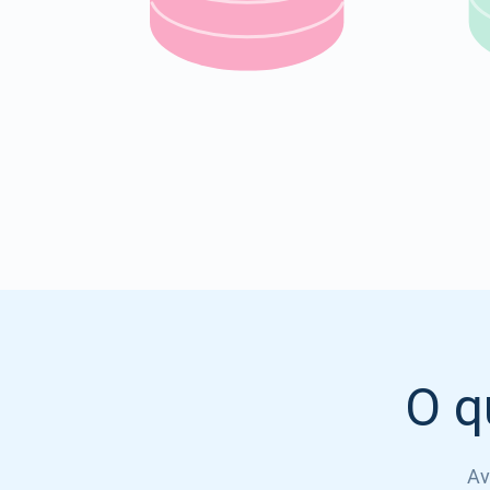
O q
Av