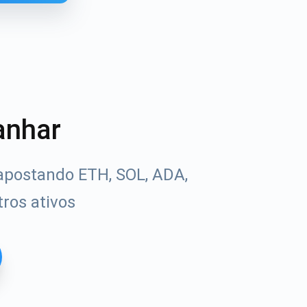
anhar
apostando ETH, SOL, ADA,
ros ativos
Tube
uias de