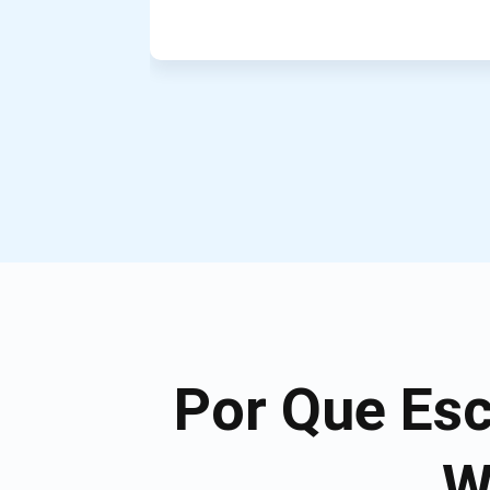
Por Que Es
W