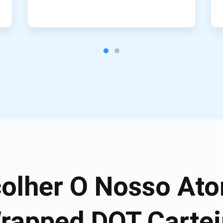
colher O Nosso Ato
rapped DOT Cartei