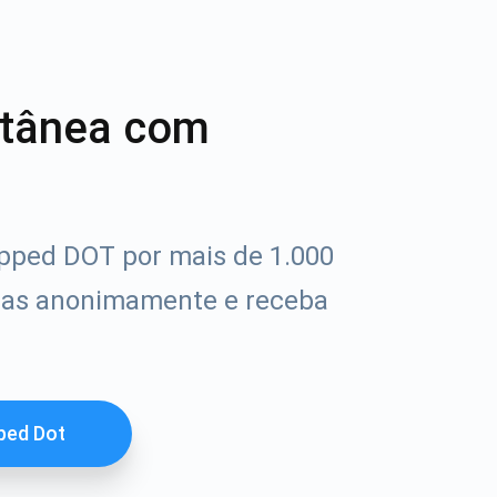
ntânea com
pped DOT por mais de 1.000
das anonimamente e receba
ped Dot