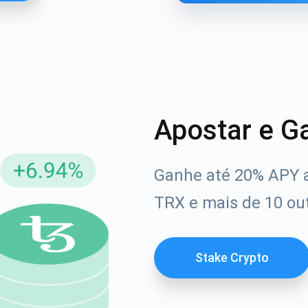
Apostar e G
Ganhe até 20% APY 
reva-se para atualizações
TRX e mais de 10 out
Confira nosso You
rimeiro a receber as últimas atualizações do projeto e g
afia
ort@atomicwallet.io
Stake Crypto
1000.000
Se inscrever