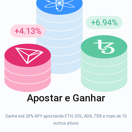
Inscreva-se para atualizações
Seja o primeiro a receber as últimas atualizações do
projeto e guias de criptografia
support@atomicwallet.io
1000.000
Se inscrever
Apostar e Ganhar
Confira nosso YouTube
Atomic
Ganhe até 20% APY apostando ETH, SOL, ADA, TRX e mais de 10
Se inscrever
outros ativos