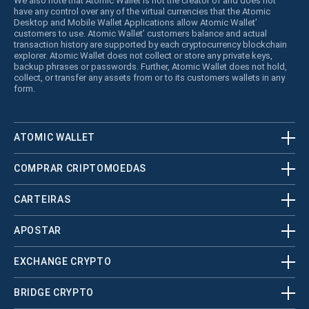
We also note that Atomic Wallet is not the creator of and does not
have any control over any of the virtual currencies that the Atomic
Desktop and Mobile Wallet Applications allow Atomic Wallet’
customers to use. Atomic Wallet’ customers balance and actual
transaction history are supported by each cryptocurrency blockchain
explorer. Atomic Wallet does not collect or store any private keys,
backup phrases or passwords. Further, Atomic Wallet does not hold,
collect, or transfer any assets from or to its customers wallets in any
form.
ATOMIC WALLET
COMPRAR CRIPTOMOEDAS
CARTEIRAS
APOSTAR
EXCHANGE CRYPTO
BRIDGE CRYPTO