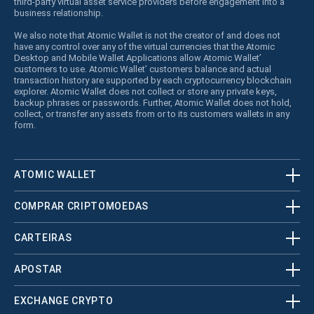
third-party virtual asset service providers before engagement into a
business relationship.
We also note that Atomic Wallet is not the creator of and does not
have any control over any of the virtual currencies that the Atomic
Desktop and Mobile Wallet Applications allow Atomic Wallet’
customers to use. Atomic Wallet’ customers balance and actual
transaction history are supported by each cryptocurrency blockchain
explorer. Atomic Wallet does not collect or store any private keys,
backup phrases or passwords. Further, Atomic Wallet does not hold,
collect, or transfer any assets from or to its customers wallets in any
form.
ATOMIC WALLET
COMPRAR CRIPTOMOEDAS
CARTEIRAS
APOSTAR
EXCHANGE CRYPTO