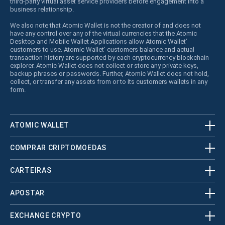
third-party virtual asset service providers before engagement into a
business relationship.
We also note that Atomic Wallet is not the creator of and does not
have any control over any of the virtual currencies that the Atomic
Desktop and Mobile Wallet Applications allow Atomic Wallet’
customers to use. Atomic Wallet’ customers balance and actual
transaction history are supported by each cryptocurrency blockchain
explorer. Atomic Wallet does not collect or store any private keys,
backup phrases or passwords. Further, Atomic Wallet does not hold,
collect, or transfer any assets from or to its customers wallets in any
form.
ATOMIC WALLET
COMPRAR CRIPTOMOEDAS
CARTEIRAS
APOSTAR
EXCHANGE CRYPTO