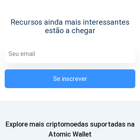
1000.000
Se inscrever
Recursos ainda mais interessantes
Confira nosso YouTube
estão a chegar
Atomic
Se inscrever
SE
INSCREVER
Se inscrever
Explore mais criptomoedas suportadas na
Atomic Wallet