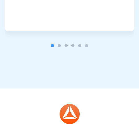
Inscreva-se para atualizações
Seja o primeiro a receber as últimas atualizações do
projeto e guias de criptografia
support@atomicwallet.io