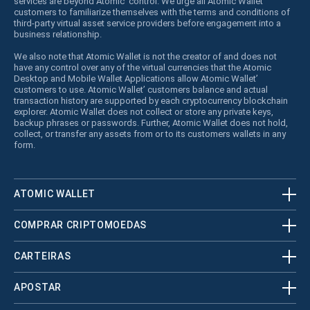
services are beyond Atomic’ control. We urge all Atomic Wallet’
customers to familiarize themselves with the terms and conditions of
third-party virtual asset service providers before engagement into a
business relationship.
We also note that Atomic Wallet is not the creator of and does not
have any control over any of the virtual currencies that the Atomic
Desktop and Mobile Wallet Applications allow Atomic Wallet’
customers to use. Atomic Wallet’ customers balance and actual
transaction history are supported by each cryptocurrency blockchain
explorer. Atomic Wallet does not collect or store any private keys,
backup phrases or passwords. Further, Atomic Wallet does not hold,
collect, or transfer any assets from or to its customers wallets in any
form.
ATOMIC WALLET
COMPRAR CRIPTOMOEDAS
CARTEIRAS
APOSTAR