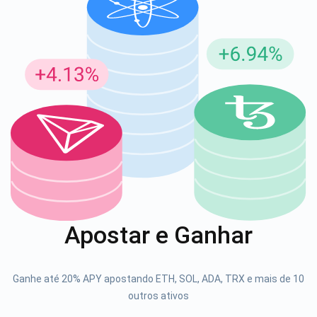
Inscreva-se para atualizações
Seja o primeiro a receber as últimas atualizações do
projeto e guias de criptografia
support@atomicwallet.io
1000.000
Se inscrever
Apostar e Ganhar
Confira nosso YouTube
Atomic
Ganhe até 20% APY apostando ETH, SOL, ADA, TRX e mais de 10
Se inscrever
outros ativos