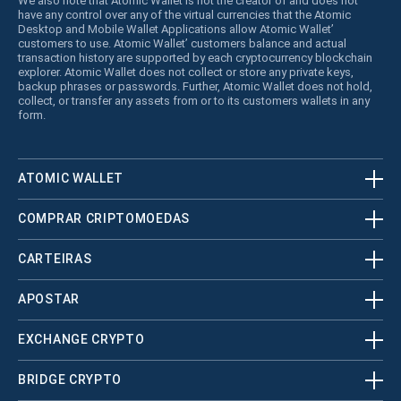
We also note that Atomic Wallet is not the creator of and does not
have any control over any of the virtual currencies that the Atomic
Desktop and Mobile Wallet Applications allow Atomic Wallet’
customers to use. Atomic Wallet’ customers balance and actual
transaction history are supported by each cryptocurrency blockchain
explorer. Atomic Wallet does not collect or store any private keys,
backup phrases or passwords. Further, Atomic Wallet does not hold,
collect, or transfer any assets from or to its customers wallets in any
form.
ATOMIC WALLET
COMPRAR CRIPTOMOEDAS
CARTEIRAS
APOSTAR
EXCHANGE CRYPTO
BRIDGE CRYPTO