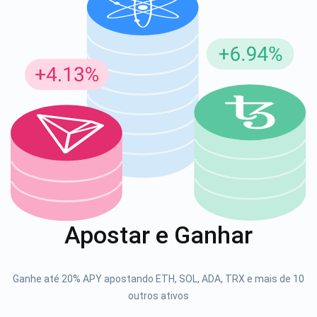
Inscreva-se para atualizações
Seja o primeiro a receber as últimas atualizações do
projeto e guias de criptografia
support@atomicwallet.io
1000.000
Se inscrever
Apostar e Ganhar
Confira nosso YouTube
Atomic
Ganhe até 20% APY apostando ETH, SOL, ADA, TRX e mais de 10
Se inscrever
outros ativos