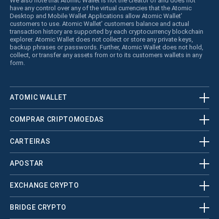
We also note that Atomic Wallet is not the creator of and does not
have any control over any of the virtual currencies that the Atomic
Desktop and Mobile Wallet Applications allow Atomic Wallet’
customers to use. Atomic Wallet’ customers balance and actual
transaction history are supported by each cryptocurrency blockchain
explorer. Atomic Wallet does not collect or store any private keys,
backup phrases or passwords. Further, Atomic Wallet does not hold,
collect, or transfer any assets from or to its customers wallets in any
form.
ATOMIC WALLET
COMPRAR CRIPTOMOEDAS
CARTEIRAS
APOSTAR
EXCHANGE CRYPTO
BRIDGE CRYPTO