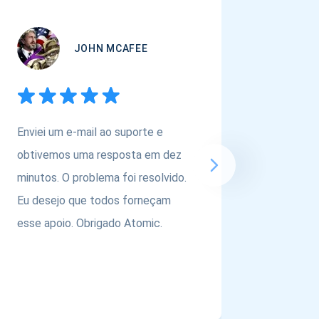
JOHN MCAFEE
Enviei um e-mail ao suporte e
Se você
obtivemos uma resposta em dez
carteira
minutos. O problema foi resolvido.
ativos,
Eu desejo que todos forneçam
@atomic
esse apoio. Obrigado Atomic.
equipe p