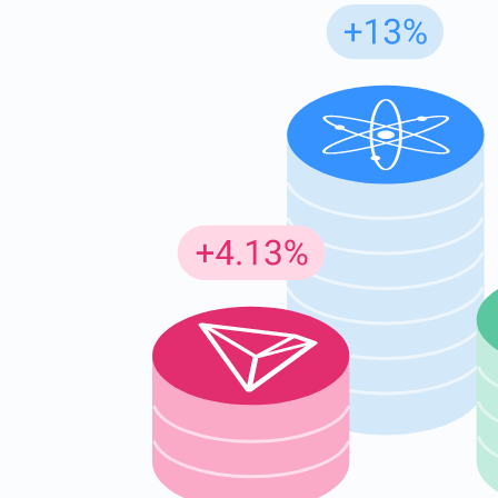
Insc
Seja o p
criptogr
supp