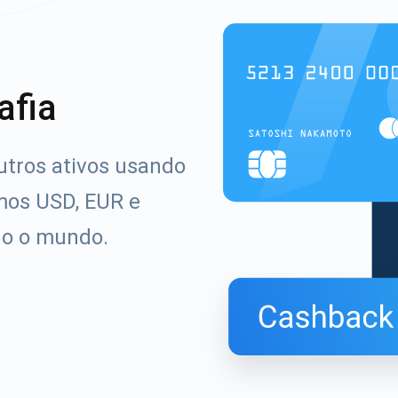
afia
utros ativos usando
mos USD, EUR e
do o mundo.