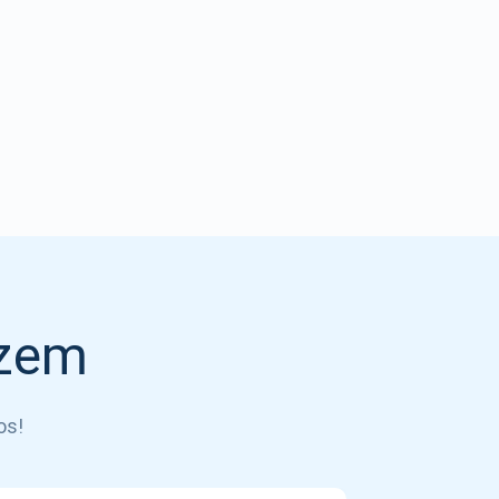
izem
os!