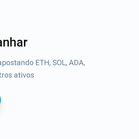
anhar
apostando ETH, SOL, ADA,
ros ativos
Tube
uias de