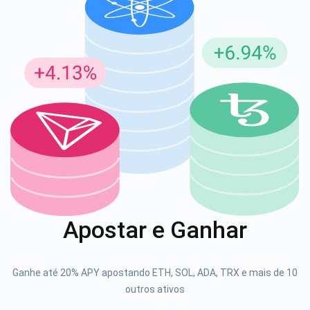
Inscreva-se para atualizações
Seja o primeiro a receber as últimas atualizações do
projeto e guias de criptografia
support@atomicwallet.io
1000.000
Se inscrever
Apostar e Ganhar
Confira nosso YouTube
Atomic
Ganhe até 20% APY apostando ETH, SOL, ADA, TRX e mais de 10
Se inscrever
outros ativos