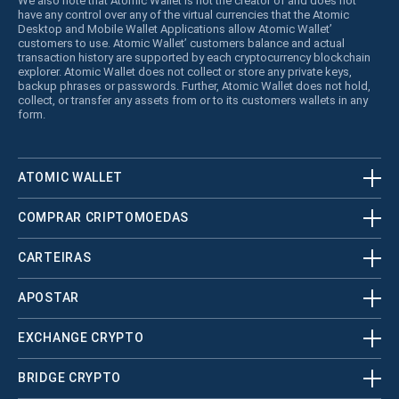
We also note that Atomic Wallet is not the creator of and does not
have any control over any of the virtual currencies that the Atomic
Desktop and Mobile Wallet Applications allow Atomic Wallet’
customers to use. Atomic Wallet’ customers balance and actual
transaction history are supported by each cryptocurrency blockchain
explorer. Atomic Wallet does not collect or store any private keys,
backup phrases or passwords. Further, Atomic Wallet does not hold,
collect, or transfer any assets from or to its customers wallets in any
form.
ATOMIC WALLET
COMPRAR CRIPTOMOEDAS
CARTEIRAS
APOSTAR
EXCHANGE CRYPTO
BRIDGE CRYPTO