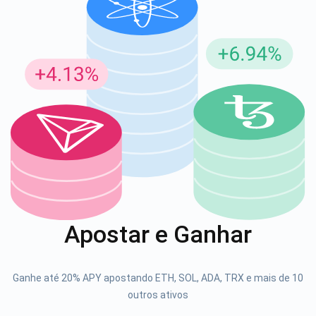
Inscreva-se para atualizações
Seja o primeiro a receber as últimas atualizações do
projeto e guias de criptografia
support@atomicwallet.io
1000.000
Se inscrever
Apostar e Ganhar
Confira nosso YouTube
Atomic
Ganhe até 20% APY apostando ETH, SOL, ADA, TRX e mais de 10
Se inscrever
outros ativos