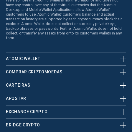
We also note that Atomic Wallet is not the creator of and does not
have any control over any of the virtual currencies that the Atomic
Desktop and Mobile Wallet Applications allow Atomic Wallet’
customers to use. Atomic Wallet’ customers balance and actual
transaction history are supported by each cryptocurrency blockchain
explorer. Atomic Wallet does not collect or store any private keys,
backup phrases or passwords. Further, Atomic Wallet does not hold,
collect, or transfer any assets from or to its customers wallets in any
form.
ATOMIC WALLET
COMPRAR CRIPTOMOEDAS
CARTEIRAS
APOSTAR
EXCHANGE CRYPTO
BRIDGE CRYPTO