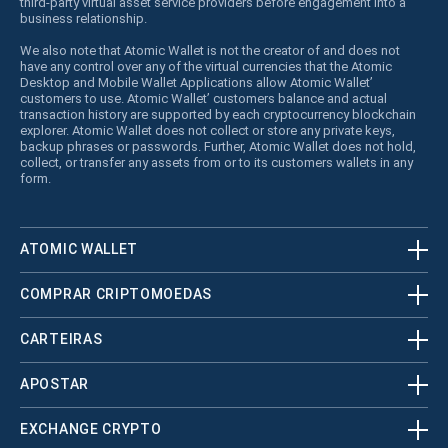
third-party virtual asset service providers before engagement into a
business relationship.
We also note that Atomic Wallet is not the creator of and does not
have any control over any of the virtual currencies that the Atomic
Desktop and Mobile Wallet Applications allow Atomic Wallet’
customers to use. Atomic Wallet’ customers balance and actual
transaction history are supported by each cryptocurrency blockchain
explorer. Atomic Wallet does not collect or store any private keys,
backup phrases or passwords. Further, Atomic Wallet does not hold,
collect, or transfer any assets from or to its customers wallets in any
form.
ATOMIC WALLET
COMPRAR CRIPTOMOEDAS
CARTEIRAS
APOSTAR
EXCHANGE CRYPTO