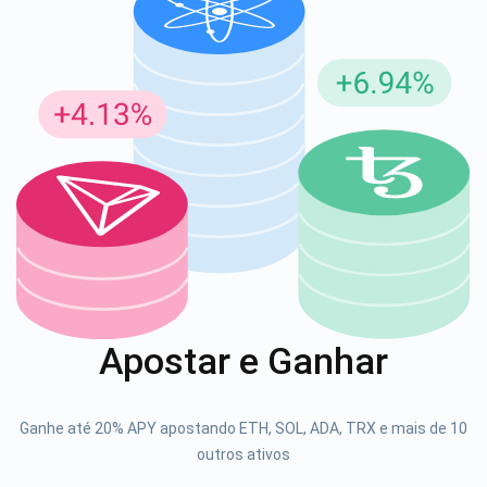
Inscreva-se para atualizações
Seja o primeiro a receber as últimas atualizações do
projeto e guias de criptografia
support@atomicwallet.io
1000.000
Se inscrever
Apostar e Ganhar
Confira nosso YouTube
Atomic
Ganhe até 20% APY apostando ETH, SOL, ADA, TRX e mais de 10
Se inscrever
outros ativos