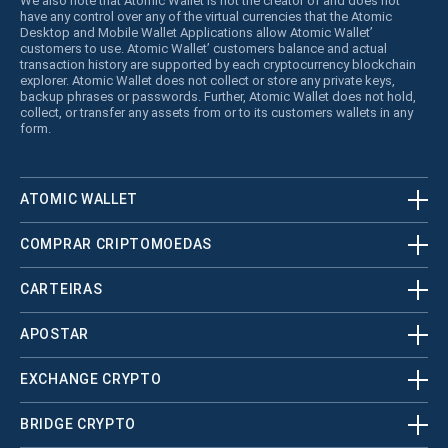
We also note that Atomic Wallet is not the creator of and does not
have any control over any of the virtual currencies that the Atomic
Desktop and Mobile Wallet Applications allow Atomic Wallet’
customers to use. Atomic Wallet’ customers balance and actual
transaction history are supported by each cryptocurrency blockchain
explorer. Atomic Wallet does not collect or store any private keys,
backup phrases or passwords. Further, Atomic Wallet does not hold,
collect, or transfer any assets from or to its customers wallets in any
form.
ATOMIC WALLET
COMPRAR CRIPTOMOEDAS
CARTEIRAS
APOSTAR
EXCHANGE CRYPTO
BRIDGE CRYPTO