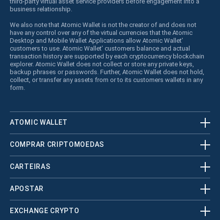
third-party virtual asset service providers before engagement into a
business relationship.
We also note that Atomic Wallet is not the creator of and does not
have any control over any of the virtual currencies that the Atomic
Desktop and Mobile Wallet Applications allow Atomic Wallet’
customers to use. Atomic Wallet’ customers balance and actual
transaction history are supported by each cryptocurrency blockchain
explorer. Atomic Wallet does not collect or store any private keys,
backup phrases or passwords. Further, Atomic Wallet does not hold,
collect, or transfer any assets from or to its customers wallets in any
form.
ATOMIC WALLET
COMPRAR CRIPTOMOEDAS
CARTEIRAS
APOSTAR
EXCHANGE CRYPTO