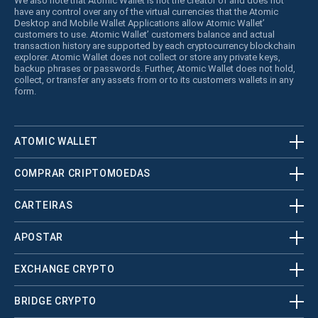
We also note that Atomic Wallet is not the creator of and does not
have any control over any of the virtual currencies that the Atomic
Desktop and Mobile Wallet Applications allow Atomic Wallet’
customers to use. Atomic Wallet’ customers balance and actual
transaction history are supported by each cryptocurrency blockchain
explorer. Atomic Wallet does not collect or store any private keys,
backup phrases or passwords. Further, Atomic Wallet does not hold,
collect, or transfer any assets from or to its customers wallets in any
form.
ATOMIC WALLET
COMPRAR CRIPTOMOEDAS
CARTEIRAS
APOSTAR
EXCHANGE CRYPTO
BRIDGE CRYPTO