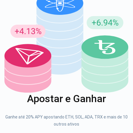
Inscreva-se para atualizações
Seja o primeiro a receber as últimas atualizações do
projeto e guias de criptografia
support@atomicwallet.io
1000.000
Se inscrever
Apostar e Ganhar
Confira nosso YouTube
Atomic
Ganhe até 20% APY apostando ETH, SOL, ADA, TRX e mais de 10
Se inscrever
outros ativos