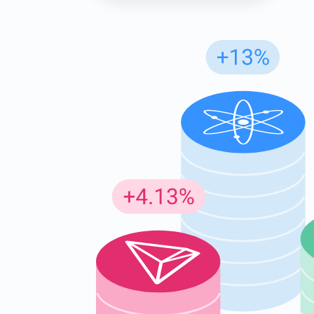
Insc
Seja o p
criptogr
supp