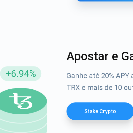
Apostar e G
Ganhe até 20% APY 
reva-se para atualizações
TRX e mais de 10 out
Confira nosso You
rimeiro a receber as últimas atualizações do projeto e g
afia
ort@atomicwallet.io
Stake Crypto
1000.000
Se inscrever