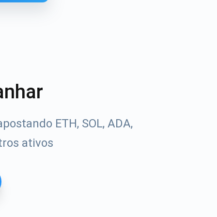
anhar
apostando ETH, SOL, ADA,
ros ativos
Tube
uias de