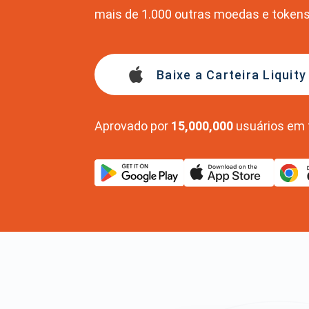
mais de 1.000 outras moedas e tokens
Baixe a Carteira Liquity
Aprovado por
15,000,000
usuários em 