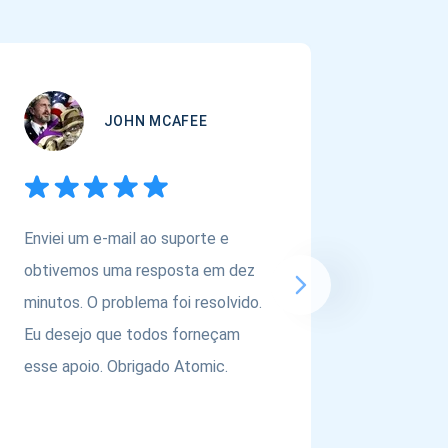
JOHN MCAFEE
Enviei um e-mail ao suporte e
Se você
obtivemos uma resposta em dez
carteira
minutos. O problema foi resolvido.
ativos,
Eu desejo que todos forneçam
@atomic
esse apoio. Obrigado Atomic.
equipe p