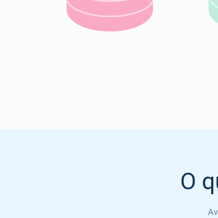
O q
Av