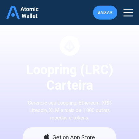
BAIXAR
Loopring (LRC)
Carteira
Gerencie seu Loopring, Ethereum, XRP,
Litecoin, XLM e mais de 1.000 outras
moedas e tokens.
Get on App Store