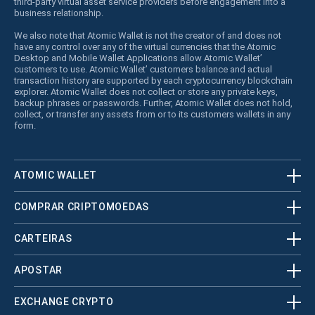
third-party virtual asset service providers before engagement into a
business relationship.
We also note that Atomic Wallet is not the creator of and does not
have any control over any of the virtual currencies that the Atomic
Desktop and Mobile Wallet Applications allow Atomic Wallet’
customers to use. Atomic Wallet’ customers balance and actual
transaction history are supported by each cryptocurrency blockchain
explorer. Atomic Wallet does not collect or store any private keys,
backup phrases or passwords. Further, Atomic Wallet does not hold,
collect, or transfer any assets from or to its customers wallets in any
form.
ATOMIC WALLET
COMPRAR CRIPTOMOEDAS
CARTEIRAS
APOSTAR
EXCHANGE CRYPTO