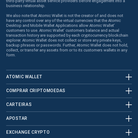
third-party virtual asset service providers before engagement into a
business relationship.
We also note that Atomic Wallet is not the creator of and does not
have any control over any of the virtual currencies that the Atomic
Desktop and Mobile Wallet Applications allow Atomic Wallet’
customers to use. Atomic Wallet’ customers balance and actual
transaction history are supported by each cryptocurrency blockchain
explorer. Atomic Wallet does not collect or store any private keys,
backup phrases or passwords. Further, Atomic Wallet does not hold,
collect, or transfer any assets from or to its customers wallets in any
form.
ATOMIC WALLET
COMPRAR CRIPTOMOEDAS
CARTEIRAS
APOSTAR
EXCHANGE CRYPTO