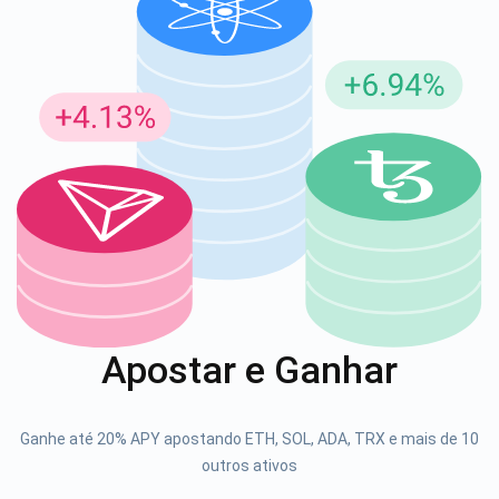
Inscreva-se para atualizações
Seja o primeiro a receber as últimas atualizações do
projeto e guias de criptografia
support@atomicwallet.io
1000.000
Se inscrever
Apostar e Ganhar
Confira nosso YouTube
Atomic
Ganhe até 20% APY apostando ETH, SOL, ADA, TRX e mais de 10
Se inscrever
outros ativos