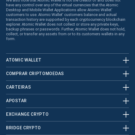
We also note that Atomic Wallet is not the creator of and does not
have any control over any of the virtual currencies that the Atomic
Desktop and Mobile Wallet Applications allow Atomic Wallet’
customers to use. Atomic Wallet’ customers balance and actual
transaction history are supported by each cryptocurrency blockchain
explorer. Atomic Wallet does not collect or store any private keys,
backup phrases or passwords. Further, Atomic Wallet does not hold,
collect, or transfer any assets from or to its customers wallets in any
form.
ATOMIC WALLET
COMPRAR CRIPTOMOEDAS
CARTEIRAS
APOSTAR
EXCHANGE CRYPTO
BRIDGE CRYPTO