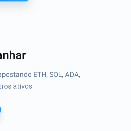
anhar
apostando ETH, SOL, ADA,
ros ativos
Tube
uias de