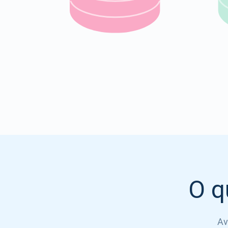
O q
Av