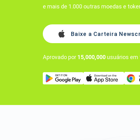
e mais de 1.000 outras moedas e toke
Baixe a Carteira Newsc
Aprovado por
15,000,000
usuários em 