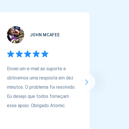
JOHN MCAFEE
Enviei um e-mail ao suporte e
Se você
obtivemos uma resposta em dez
carteira
minutos. O problema foi resolvido.
ativos,
Eu desejo que todos forneçam
@atomic
esse apoio. Obrigado Atomic.
equipe p