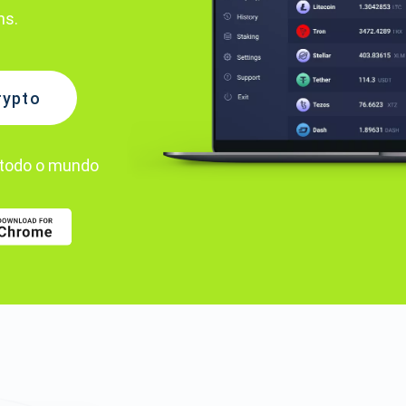
ns.
rypto
todo o mundo