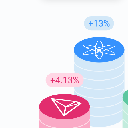
Insc
Seja o p
criptogr
supp