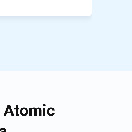
o Atomic
a