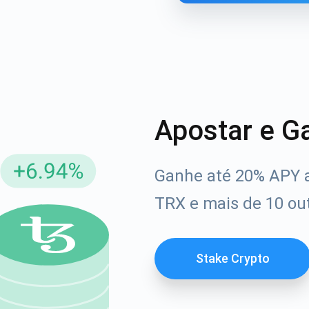
Apostar e G
Ganhe até 20% APY 
reva-se para atualizações
TRX e mais de 10 out
Confira nosso You
rimeiro a receber as últimas atualizações do projeto e g
afia
ort@atomicwallet.io
Stake Crypto
1000.000
Se inscrever