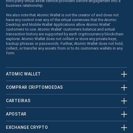
third-party virtual asset service providers before engagement into a
business relationship.
We also note that Atomic Wallet is not the creator of and does not
have any control over any of the virtual currencies that the Atomic
Desktop and Mobile Wallet Applications allow Atomic Wallet’
customers to use. Atomic Wallet’ customers balance and actual
transaction history are supported by each cryptocurrency blockchain
explorer. Atomic Wallet does not collect or store any private keys,
backup phrases or passwords. Further, Atomic Wallet does not hold,
collect, or transfer any assets from or to its customers wallets in any
form.
ATOMIC WALLET
COMPRAR CRIPTOMOEDAS
CARTEIRAS
APOSTAR
EXCHANGE CRYPTO