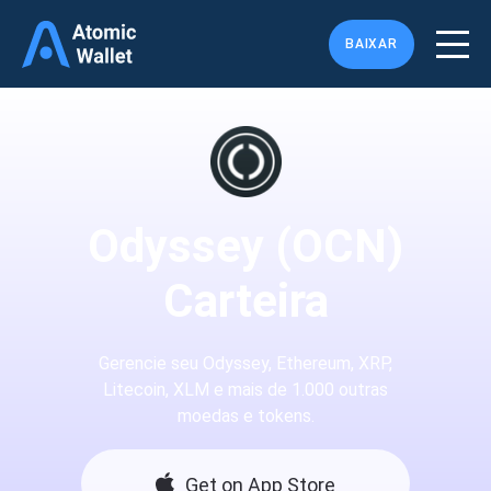
BAIXAR
Odyssey (OCN)
Carteira
Gerencie seu Odyssey, Ethereum, XRP,
Litecoin, XLM e mais de 1.000 outras
moedas e tokens.
Get on App Store