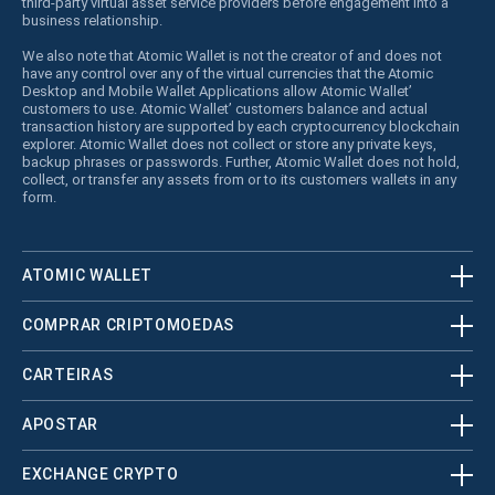
third-party virtual asset service providers before engagement into a
business relationship.
We also note that Atomic Wallet is not the creator of and does not
have any control over any of the virtual currencies that the Atomic
Desktop and Mobile Wallet Applications allow Atomic Wallet’
customers to use. Atomic Wallet’ customers balance and actual
transaction history are supported by each cryptocurrency blockchain
explorer. Atomic Wallet does not collect or store any private keys,
backup phrases or passwords. Further, Atomic Wallet does not hold,
collect, or transfer any assets from or to its customers wallets in any
form.
ATOMIC WALLET
COMPRAR CRIPTOMOEDAS
CARTEIRAS
APOSTAR
EXCHANGE CRYPTO