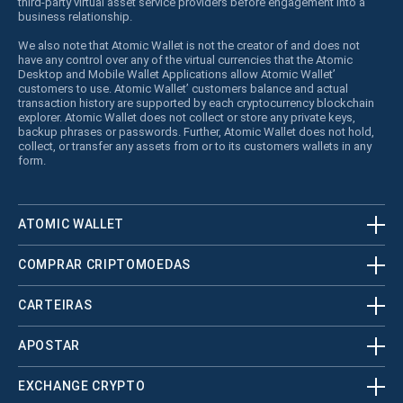
third-party virtual asset service providers before engagement into a
business relationship.
We also note that Atomic Wallet is not the creator of and does not
have any control over any of the virtual currencies that the Atomic
Desktop and Mobile Wallet Applications allow Atomic Wallet’
customers to use. Atomic Wallet’ customers balance and actual
transaction history are supported by each cryptocurrency blockchain
explorer. Atomic Wallet does not collect or store any private keys,
backup phrases or passwords. Further, Atomic Wallet does not hold,
collect, or transfer any assets from or to its customers wallets in any
form.
ATOMIC WALLET
COMPRAR CRIPTOMOEDAS
CARTEIRAS
APOSTAR
EXCHANGE CRYPTO