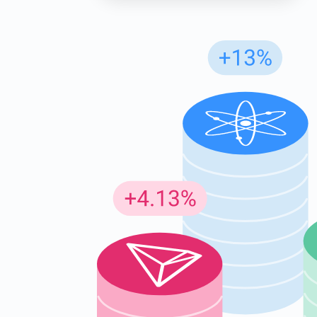
Insc
Seja o p
criptogr
supp