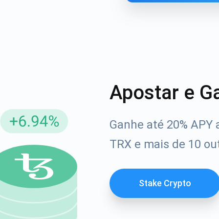
Apostar e G
Ganhe até 20% APY 
reva-se para atualizações
TRX e mais de 10 out
Confira nosso You
rimeiro a receber as últimas atualizações do projeto e g
afia
ort@atomicwallet.io
Stake Crypto
1000.000
Se inscrever