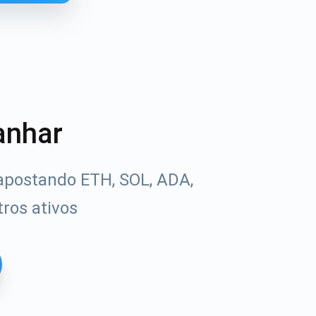
anhar
apostando ETH, SOL, ADA,
ros ativos
Tube
uias de