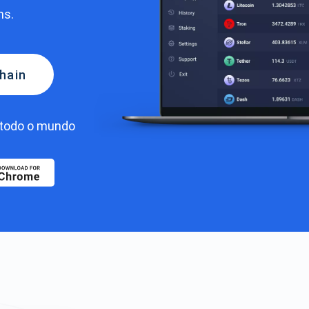
ns.
Chain
todo o mundo