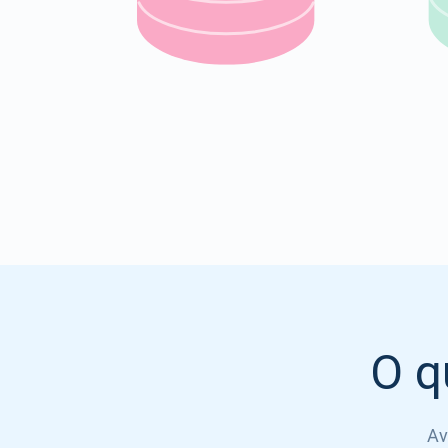
O q
Av