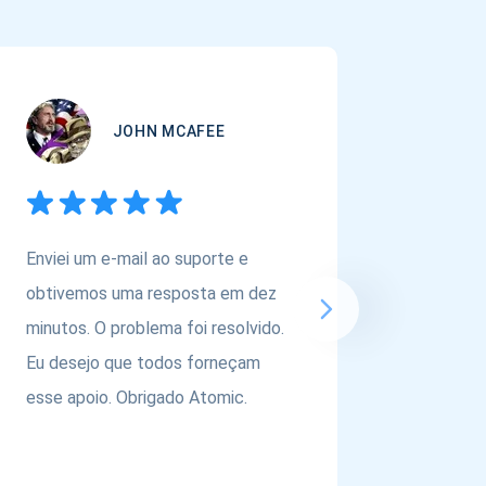
JOHN MCAFEE
Enviei um e-mail ao suporte e
Se você
obtivemos uma resposta em dez
carteira
minutos. O problema foi resolvido.
ativos,
Eu desejo que todos forneçam
@atomic
esse apoio. Obrigado Atomic.
equipe p