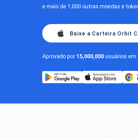
e mais de 1.000 outras moedas e toke
Baixe a Carteira Orbit 
Aprovado por
15,000,000
usuários em 