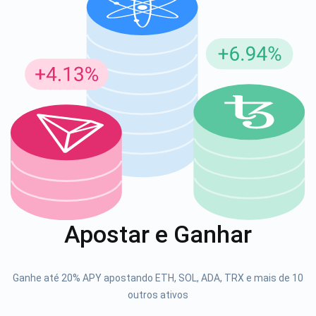
Inscreva-se para atualizações
Seja o primeiro a receber as últimas atualizações do
projeto e guias de criptografia
support@atomicwallet.io
1000.000
Se inscrever
Apostar e Ganhar
Confira nosso YouTube
Atomic
Ganhe até 20% APY apostando ETH, SOL, ADA, TRX e mais de 10
Se inscrever
outros ativos